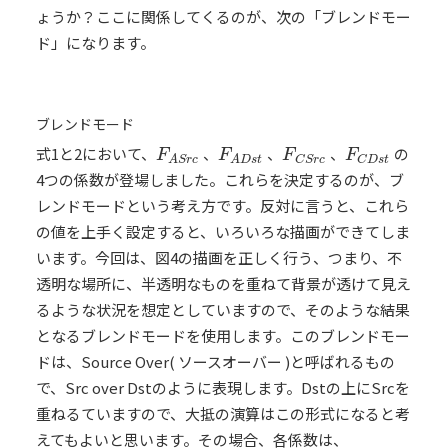
ょうか？ここに関係してくるのが、次の「ブレンドモー
ド」になります。
ブレンドモード
式1と2において、
、
、
、
の
F
A
S
r
c
F
A
D
s
t
F
C
S
r
c
F
C
D
s
t
F
F
F
F
C
S
r
c
C
D
s
t
A
S
r
c
A
D
s
t
4つの係数が登場しました。これらを決定するのが、ブ
レンドモードという考え方です。反対に言うと、これら
の値を上手く設定すると、いろいろな描画ができてしま
います。今回は、図4の描画を正しく行う、つまり、不
透明な場所に、半透明なものを重ねて背景が透けて見え
るような状況を想定としていますので、そのような結果
となるブレンドモードを使用します。このブレンドモー
ドは、Source Over( ソースオーバー )と呼ばれるもの
で、Src over Dstのように表現します。Dstの上にSrcを
重ねるていますので、大抵の演算はこの形式になると考
えてもよいと思います。その場合、各係数は、