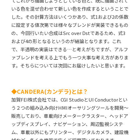
てこれから描画しようとしている色と、既に描画されて
いる色を混ぜ合わせて新しい色を作成するということで
した。その計算方法はいくつかあり、式1および2の係数
に設定する値次第では様々なブレンドが実装できるもの
の、今回行いたい合成はSrc over Dstであるため、式3
および4の形となるというのが結論となります。これ
で、半透明の実装はできる…と考えがちですが、アルフ
ァブレンドを考える上でもう一つ大事な考え方がありま
す。そちらについては次回にお届けしたいと思います。
◆CANDERA(カンデラ)とは？
加賀FEI株式会社では、CGI StudioとUI Conductorとい
う２つの組み込み向けHMIオーサリングツールを開発～
販売しており、車載向けメータークラスター、ヘッドア
ップディスプレイ、ナビゲーション、周辺監視システ
ム、車載以外にもプリンター、デジタルカメラ、建設機