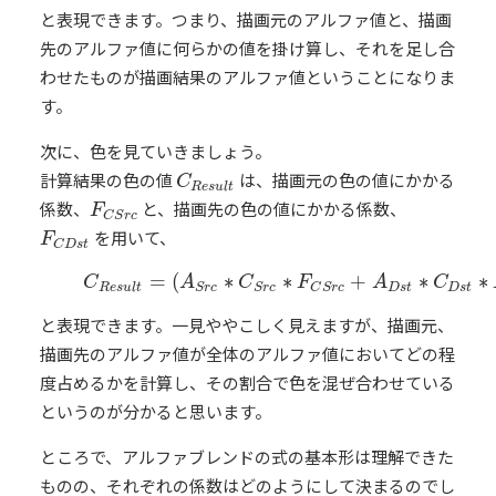
と表現できます。つまり、描画元のアルファ値と、描画
先のアルファ値に何らかの値を掛け算し、それを足し合
わせたものが描画結果のアルファ値ということになりま
す。
次に、色を見ていきましょう。
計算結果の色の値
は、描画元の色の値にかかる
C
R
e
s
u
l
t
C
R
e
s
u
l
t
係数、
と、描画先の色の値にかかる係数、
F
C
S
r
c
F
C
S
r
c
を用いて、
F
C
D
s
t
F
C
D
s
t
=
(
∗
∗
+
∗
∗
(2)
C
R
e
s
u
l
t
=
(
A
S
r
c
∗
C
S
r
c
∗
F
C
S
r
c
+
A
D
s
t
∗
C
D
s
t
∗
F
C
C
A
C
F
A
C
R
e
s
u
l
t
D
s
t
D
s
t
S
r
c
S
r
c
C
S
r
c
と表現できます。一見ややこしく見えますが、描画元、
描画先のアルファ値が全体のアルファ値においてどの程
度占めるかを計算し、その割合で色を混ぜ合わせている
というのが分かると思います。
ところで、アルファブレンドの式の基本形は理解できた
ものの、それぞれの係数はどのようにして決まるのでし