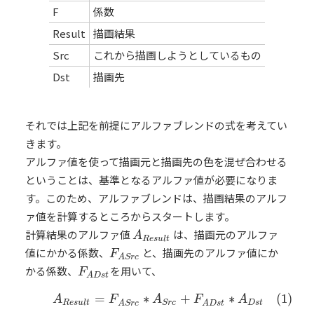
F
係数
Result
描画結果
Src
これから描画しようとしているもの
Dst
描画先
それでは上記を前提にアルファブレンドの式を考えてい
きます。
アルファ値を使って描画元と描画先の色を混ぜ合わせる
ということは、基準となるアルファ値が必要になりま
す。このため、アルファブレンドは、描画結果のアルフ
ァ値を計算するところからスタートします。
計算結果のアルファ値
は、描画元のアルファ
A
R
e
s
u
l
t
A
R
e
s
u
l
t
値にかかる係数、
と、描画先のアルファ値にか
F
A
S
r
c
F
A
S
r
c
かる係数、
を用いて、
F
A
D
s
t
F
A
D
s
t
=
∗
+
∗
(1)
(1)
A
R
e
s
u
l
t
=
F
A
S
r
c
∗
A
S
r
c
+
F
A
D
s
t
∗
A
D
s
t
A
F
A
F
A
R
e
s
u
l
t
D
s
t
S
r
c
A
S
r
c
A
D
s
t