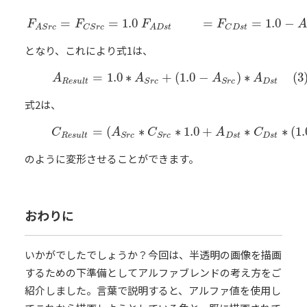
=
=
1.0
=
=
1.0
−
F
A
S
r
c
=
F
C
S
r
c
=
1.0
F
A
D
s
t
=
F
C
D
s
t
=
1.0
−
A
S
r
c
F
F
F
F
A
C
S
r
c
C
D
s
t
A
S
r
c
A
D
s
t
となり、これにより式1は、
=
1.0
∗
+
(
1.0
−
)
∗
(3
(3)
A
R
e
s
u
l
t
=
1.0
∗
A
S
r
c
+
(
1.0
−
A
S
r
c
)
∗
A
D
s
t
A
A
A
A
R
e
s
u
l
t
D
s
t
S
r
c
S
r
c
式2は、
=
(
∗
∗
1.0
+
∗
∗
(
1.
(4)
C
R
e
s
u
l
t
=
(
A
S
r
c
∗
C
S
r
c
∗
1.0
+
A
D
s
t
∗
C
D
s
t
∗
(
1.0
C
A
C
A
C
R
e
s
u
l
t
D
s
t
D
s
t
S
r
c
S
r
c
のように変形させることができます。
おわりに
いかがでしたでしょうか？今回は、半透明の画像を描画
するための下準備としてアルファブレンドの考え方をご
紹介しました。言葉で説明すると、アルファ値を使用し