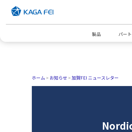
加賀FEI株式会社
製品
パート
企業情報トップ
採用情報トップ
ホーム
>
お知らせ
>
加賀FEI ニュースレター
代表挨拶
新卒採用
電子公告
Nor