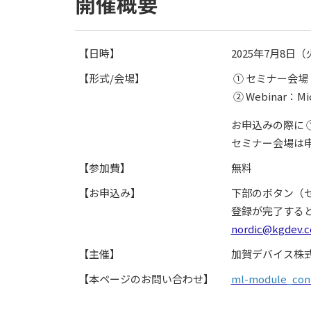
開催概要
【日時】
2025年7月8日（火
【形式/会場】
① セミナー会場
② Webinar：Mi
お申込みの際に ①
セミナー会場は
【参加費】
無料
【お申込み】
下部のボタン（
登録が完了する
nordic@kgdev.c
【主催】
加賀デバイス株
【本ページのお問い合わせ】
ml-module_cont