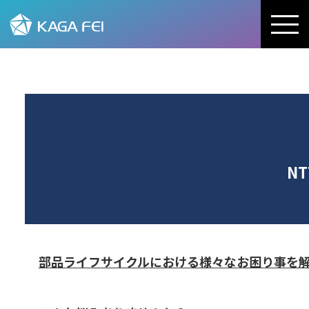
加賀FEI株式会社
N
部品ライフサイクルにおける様々なお困り事を解