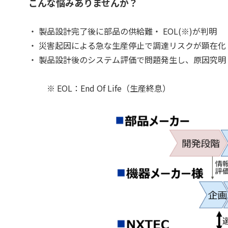
こんな悩みありませんか？
・ 製品設計完了後に部品の供給難・ EOL(
・ 災害起因による急な生産停止で調達リスクが顕在化
・ 製品設計後のシステム評価で問題発生し、原因究
※ EOL：End Of Life（生産終息）